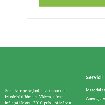
Servicii
Material s
Societate pe acțiuni, cu acționar unic
Municipiul Râmnicu Vâlcea, a fost
Amenajarea
înfiinţată în anul 2010, prin Hotărâre a