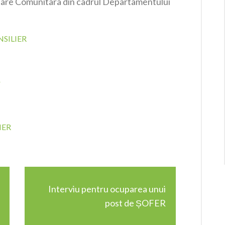
ltare Comunitara din cadrul Departamentului
ONSILIER
r
IER
Interviu pentru ocuparea unui
post de ȘOFER