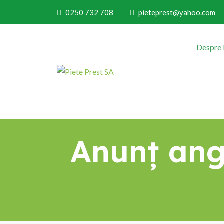
0250 732 708
pieteprest@yahoo.com
Despre
Anunț ang