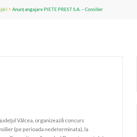
>
jări
Anunț angajare PIETE PREST S.A. – Consilier
udeţul Vâlcea, organizează concurs
nsilier (pe perioada nedeterminata), la