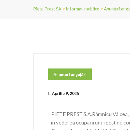
>
>
Piete Prest SA
Informații publice
Anunțuri anga
Anunțuri angajări
Aprilie 9, 2025
PIETE PREST S.A.Râmnicu Vâlcea, j
in vederea ocuparii unui post de co