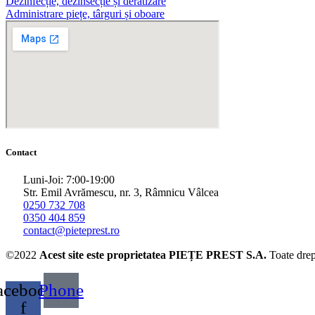
Dezinfecție, dezinsecție și deratizare
Administrare piețe, târguri și oboare
Contact
Luni-Joi: 7:00-19:00
Str. Emil Avrămescu, nr. 3, Râmnicu Vâlcea
0250 732 708
0350 404 859
contact@pieteprest.ro
©2022
Acest site este proprietatea PIEȚE PREST S.A.
Toate drep
acebook-
Phone
f