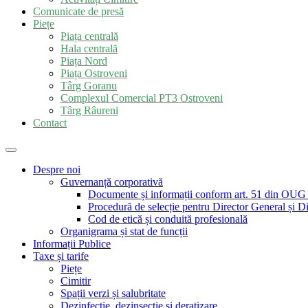
Comunicate de presă
Piețe
Piața centrală
Hala centrală
Piața Nord
Piața Ostroveni
Târg Goranu
Complexul Comercial PT3 Ostroveni
Târg Râureni
Contact
Despre noi
Guvernanță corporativă
Documente și informații conform art. 51 din OUG
Procedură de selecție pentru Director General și Di
Cod de etică și conduită profesională
Organigrama și stat de funcții
Informații Publice
Taxe și tarife
Piețe
Cimitir
Spații verzi și salubritate
Dezinfecție, dezinsecție și deratizare