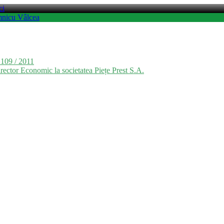
ci
mnicu Vâlcea
 109 / 2011
rector Economic la societatea Piețe Prest S.A.