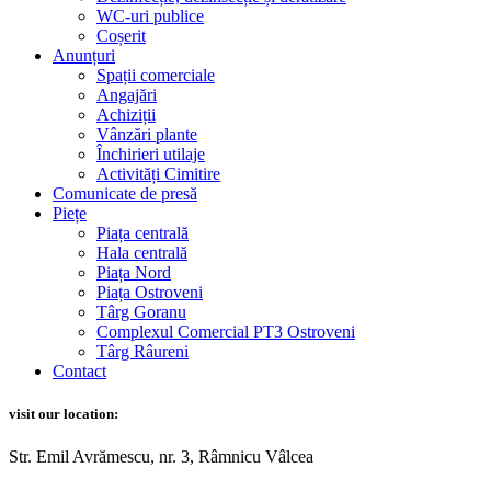
WC-uri publice
Coșerit
Anunțuri
Spații comerciale
Angajări
Achiziții
Vânzări plante
Închirieri utilaje
Activități Cimitire
Comunicate de presă
Piețe
Piața centrală
Hala centrală
Piața Nord
Piața Ostroveni
Târg Goranu
Complexul Comercial PT3 Ostroveni
Târg Râureni
Contact
visit our location:
Str. Emil Avrămescu, nr. 3, Râmnicu Vâlcea