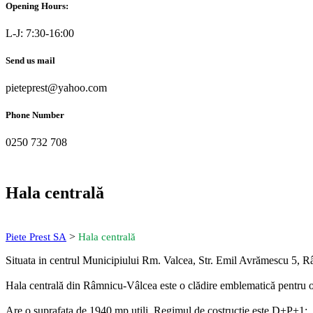
Opening Hours:
L-J: 7:30-16:00
Send us mail
pieteprest@yahoo.com
Phone Number
0250 732 708
Hala centrală
>
Piete Prest SA
Hala centrală
Situata in centrul Municipiului Rm. Valcea, Str. Emil Avrămescu 5, Râm
Hala centrală din Râmnicu-Vâlcea este o clădire emblematică pentru or
Are o suprafata de 1940 mp utili. Regimul de costructie este D+P+1: