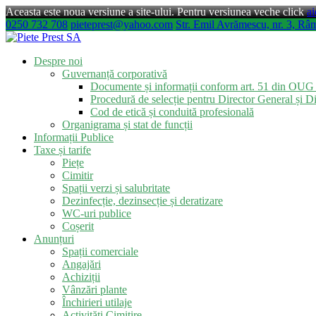
Aceasta este noua versiune a site-ului. Pentru versiunea veche click
ai
0250 732 708
pieteprest@yahoo.com
Str. Emil Avrămescu, nr. 3, Râ
Despre noi
Guvernanță corporativă
Documente și informații conform art. 51 din OUG
Procedură de selecție pentru Director General și Di
Cod de etică și conduită profesională
Organigrama și stat de funcții
Informații Publice
Taxe și tarife
Piețe
Cimitir
Spații verzi și salubritate
Dezinfecție, dezinsecție și deratizare
WC-uri publice
Coșerit
Anunțuri
Spații comerciale
Angajări
Achiziții
Vânzări plante
Închirieri utilaje
Activități Cimitire