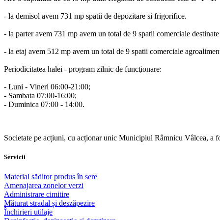
- la demisol avem 731 mp spatii de depozitare si frigorifice.
- la parter avem 731 mp avem un total de 9 spatii comerciale destinate
- la etaj avem 512 mp avem un total de 9 spatii comerciale agroalimen
Periodicitatea halei - program zilnic de funcţionare:
- Luni - Vineri 06:00-21:00;
- Sambata 07:00-16:00;
- Duminica 07:00 - 14:00.
Societate pe acțiuni, cu acționar unic Municipiul Râmnicu Vâlcea, a f
Servicii
Material săditor produs în sere
Amenajarea zonelor verzi
Administrare cimitire
Măturat stradal și deszăpezire
Închirieri utilaje