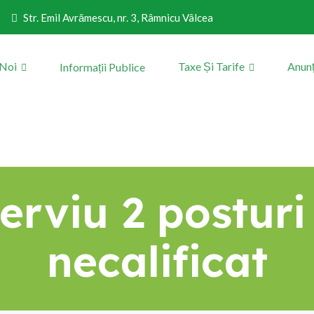
Str. Emil Avrămescu, nr. 3, Râmnicu Vâlcea
 Noi
Taxe Și Tarife
Anunț
Informații Publice
erviu 2 postur
necalificat