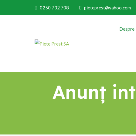
0250 732 708
pieteprest@yahoo.com
Despre
Anunț int