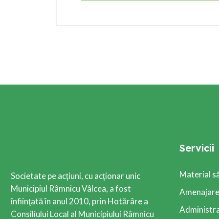
Servicii
Material s
Societate pe acțiuni, cu acționar unic
Municipiul Râmnicu Vâlcea, a fost
Amenajarea
înfiinţată în anul 2010, prin Hotărâre a
Administra
Consiliului Local al Municipiului Râmnicu