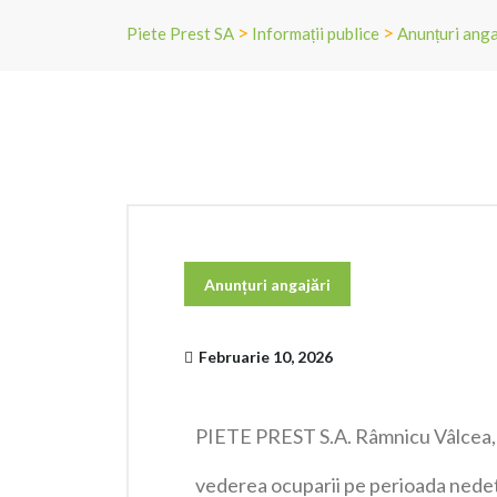
>
>
Piete Prest SA
Informații publice
Anunțuri anga
Anunțuri angajări
Februarie 10, 2026
PIETE PREST S.A. Râmnicu Vâlcea, j
vederea ocuparii pe perioada nedet