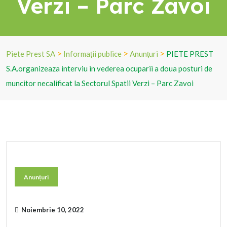
Verzi – Parc Zavoi
>
>
>
Piete Prest SA
Informații publice
Anunțuri
PIETE PREST
S.A.organizeaza interviu in vederea ocuparii a doua posturi de
muncitor necalificat la Sectorul Spatii Verzi – Parc Zavoi
Anunțuri
Noiembrie 10, 2022